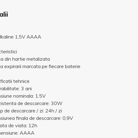
lii
lkaline 1,5V AAAA
teristici
a din hartie metalizata
a expirarii marcata pe fiecare baterie
ficatii tehnice
abilitate: 3 ani
siune nominala: 1.5V
zistenta de descarcare: 30W
p de descarcare / zi: 24h / zi
siunea finala de descarcare: 0,9V
ata de viata: 12h
mensiune: AAAA