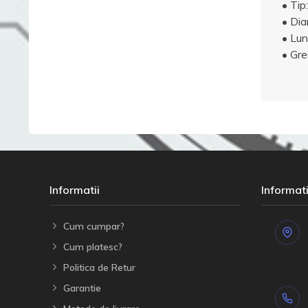
• Tip:
• Dia
• Lu
• Gre
Informatii
Informati
Cum cumpar?
Cum platesc?
Politica de Retur
Garantie