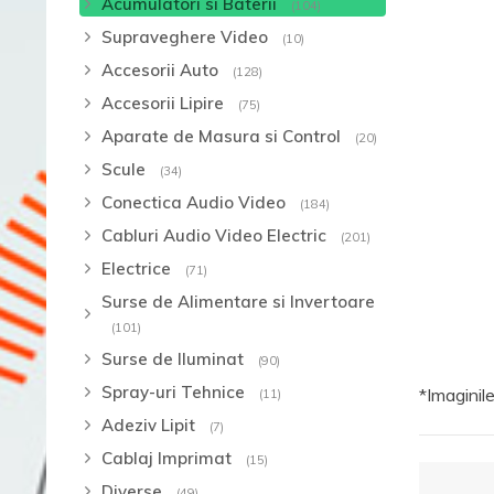
Acumulatori si Baterii
(104)
Supraveghere Video
(10)
Accesorii Auto
(128)
Accesorii Lipire
(75)
Aparate de Masura si Control
(20)
Scule
(34)
Conectica Audio Video
(184)
Cabluri Audio Video Electric
(201)
Electrice
(71)
Surse de Alimentare si Invertoare
(101)
Surse de Iluminat
(90)
Spray-uri Tehnice
*Imaginile
(11)
Adeziv Lipit
(7)
Cablaj Imprimat
(15)
Diverse
(49)