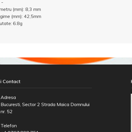
 -
metru (mm): 8,3 mm
ngime (mm): 42,5mm
utate: 6.8g
i Contact
Adresa
Bucuresti, Sector 2 Strada Maica Domnului
nr. 52
Telefon