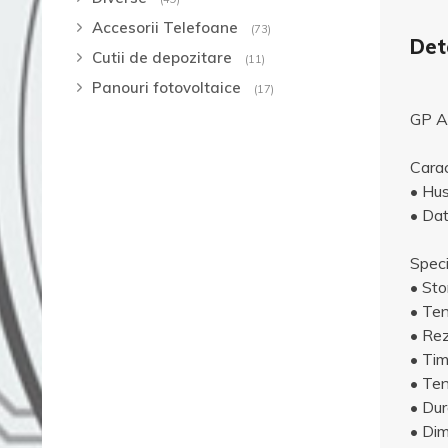
Accesorii Telefoane
(73)
Deta
Cutii de depozitare
(11)
Panouri fotovoltaice
(17)
GP A
Carac
• Hus
• Dat
Speci
• Stor
• Ten
• Re
• Tim
• Ten
• Dur
• Di