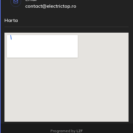
contact@electrictop.ro
Harta
Programed by
LZF